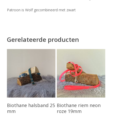
Patroon is Wolf gecombineerd met zwart
Gerelateerde producten
Toevoegen Aan
Toevoegen Aan
Biothane halsband 25
Biothane riem neon
Winkelwagen
Winkelwagen
mm
roze 19mm