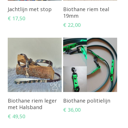
Toevoegen Aan
Toevoegen Aan
Jachtlijn met stop
Biothane riem teal
Winkelwagen
Winkelwagen
19mm
€
17,50
€
22,00
Toevoegen Aan
Toevoegen Aan
Biothane riem leger
Biothane politielijn
Winkelwagen
Winkelwagen
met Halsband
€
36,00
€
49,50