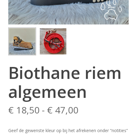
Biothane riem
algemeen
Prijsklasse:
€
18,50
-
€
47,00
€ 18,50
tot
Geef de gewenste kleur op bij het afrekenen onder “notities”