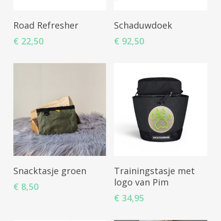
Opties Selecteren
Toevoegen Aan
Road Refresher
Schaduwdoek
Winkelwagen
€
22,50
€
92,50
Toevoegen Aan
Toevoegen Aan
Snacktasje groen
Trainingstasje met
Winkelwagen
Winkelwagen
logo van Pim
€
8,50
€
34,95