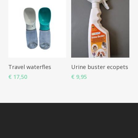
Opties Selecteren
Toevoegen Aan
Travel waterfles
Urine buster ecopets
Winkelwagen
€
17,50
€
9,95