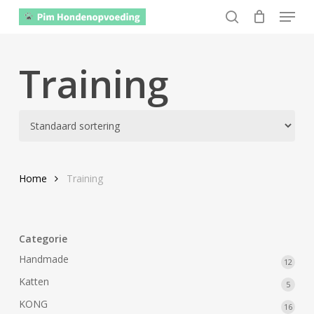
Menu
Skip
to
search
Close
main
Menu
content
Training
Home
Training
Categorie
Handmade
12
12
produ
Katten
5
5
produ
KONG
16
16