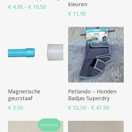
kleuren
Prijsklasse:
€
4,95
-
€
10,50
€ 4,95
€
11,95
tot
€ 10,50
Select Options
Toevoegen Aan
Magnetische
Petlando – Honden
Winkelwagen
geurstaaf
Badjas Superdry
Prijsklas
€
3,50
€
32,50
-
€
47,50
€ 32,50
tot
Aanbieding!
€ 47,50