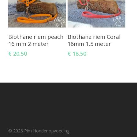
Toevoegen Aan
Toevoegen Aan
Biothane riem peach
Biothane riem Coral
Winkelwagen
Winkelwagen
16 mm 2 meter
16mm 1,5 meter
€
20,50
€
18,50
© 2026 Pim Hondenopvoeding.