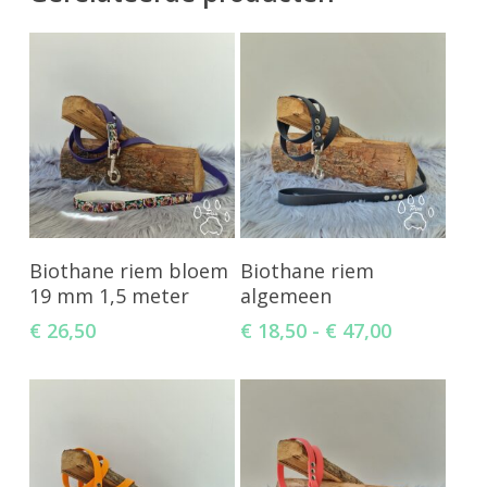
Opties Selecteren
Toevoegen Aan
Biothane riem bloem
Biothane riem
Winkelwagen
19 mm 1,5 meter
algemeen
Prijsklass
€
26,50
€
18,50
-
€
47,00
€ 18,50
tot
€ 47,00