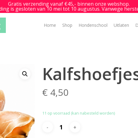
Gratis verzending vanaf €45,- binnen onze webshop.
g is gesloten van 10 mei tot 10 augustus. Vanwege herste
Home
Shop
Hondenschool
Uitlaten
D
Kalfshoefje
€
4,50
11 op voorraad (kan nabesteld worden)