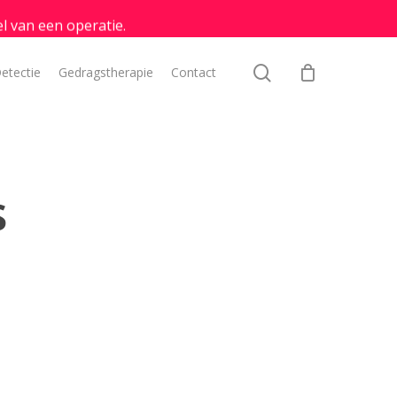
l van een operatie.
search
etectie
Gedragstherapie
Contact
s