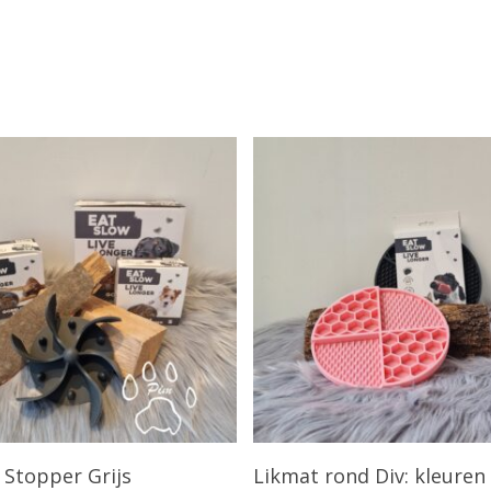
Opties Selecteren
Opties Selecteren
 Stopper Grijs
Likmat rond Div: kleuren